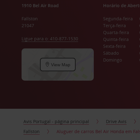
1910 Bel Air Road
Horário de Abert
Fallston
Segunda-feira
21047
Terça-feira
Quarta-feira
Ligue para o: 410-877-1530
Quinta-feira
Sexta-feira
Sábado
Domingo
View Map
Avis Portugal - página principal
Drive Avis
Fallston
Aluguer de carros Bel Air Honda em Fa