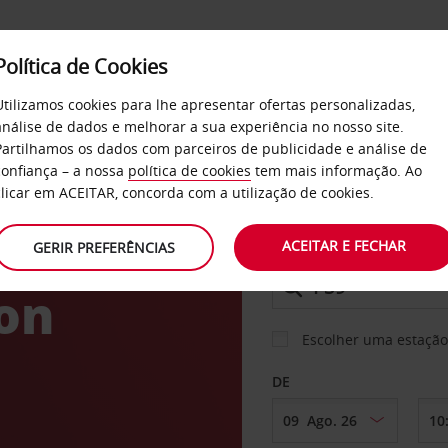
Política de Cookies
SERVIÇOS
EMPRESAS
SELF SERVICE
Utilizamos cookies para lhe apresentar ofertas personalizadas,
análise de dados e melhorar a sua experiência no nosso site.
Partilhamos os dados com parceiros de publicidade e análise de
confiança – a nossa
política de cookies
tem mais informação. Ao
CARRO
clicar em ACEITAR, concorda com a utilização de cookies.
ACEITAR E FECHAR
GERIR PREFERÊNCIAS
LEVANTAR EM
on
Escolher uma estação
DE