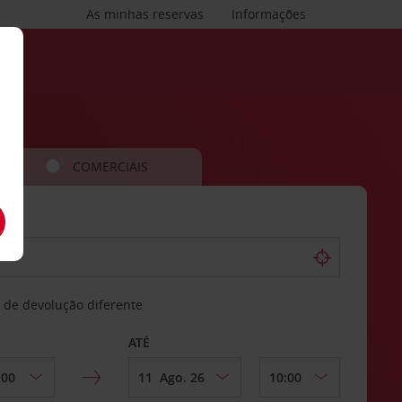
As minhas reservas
Informações
COMERCIAIS
 de devolução diferente
ATÉ