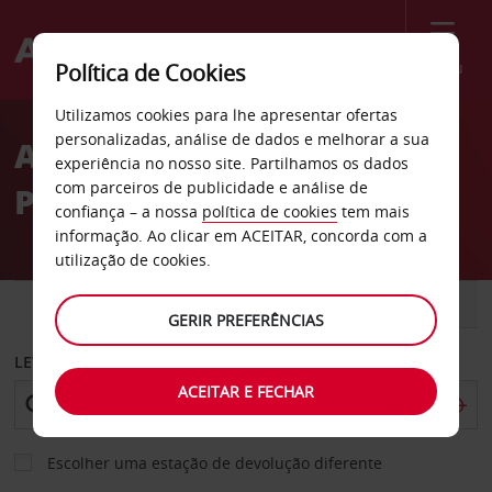
Menu
Política de Cookies
Welcome
Utilizamos cookies para lhe apresentar ofertas
to
personalizadas, análise de dados e melhorar a sua
Aluguer de carros College
Avis
experiência no nosso site. Partilhamos os dados
com parceiros de publicidade e análise de
Park
confiança – a nossa
política de cookies
tem mais
informação. Ao clicar em ACEITAR, concorda com a
utilização de cookies.
CARRO
COMERCIAIS
GERIR PREFERÊNCIAS
LEVANTAR EM
ACEITAR E FECHAR
Escolher uma estação de devolução diferente