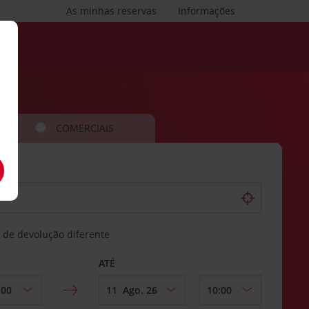
As minhas reservas
Informações
COMERCIAIS
 de devolução diferente
ATÉ