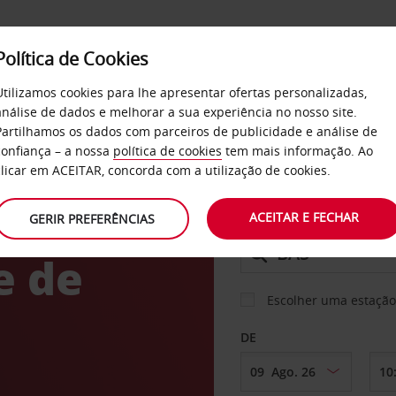
Política de Cookies
SERVIÇOS
EMPRESAS
SELF SERVICE
Utilizamos cookies para lhe apresentar ofertas personalizadas,
análise de dados e melhorar a sua experiência no nosso site.
Partilhamos os dados com parceiros de publicidade e análise de
os
confiança – a nossa
política de cookies
tem mais informação. Ao
CARRO
clicar em ACEITAR, concorda com a utilização de cookies.
 no
ACEITAR E FECHAR
GERIR PREFERÊNCIAS
LEVANTAR EM
e de
Escolher uma estação
DE