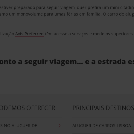
estiver preparado para seguir viagem, quer prefira um mini citad
o um monovolume para umas férias em família. O carro de aluguer
elização
Avis Preferred
têm acesso a serviços e modelos superiores e
ronto a seguir viagem… e a estrada e
PODEMOS OFERECER
PRINCIPAIS DESTINO
IS NO ALUGUER DE
ALUGUER DE CARROS LISBOA