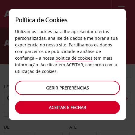
Menu
Política de Cookies
Welcome
Utilizamos cookies para lhe apresentar ofertas
to
personalizadas, análise de dados e melhorar a sua
Aluguer de carros Maine
Avis
experiência no nosso site. Partilhamos os dados
com parceiros de publicidade e análise de
confiança – a nossa
política de cookies
tem mais
informação. Ao clicar em ACEITAR, concorda com a
CARRO
COMERCIAIS
utilização de cookies.
LEVANTAR EM
GERIR PREFERÊNCIAS
ACEITAR E FECHAR
Escolher uma estação de devolução diferente
DE
ATÉ