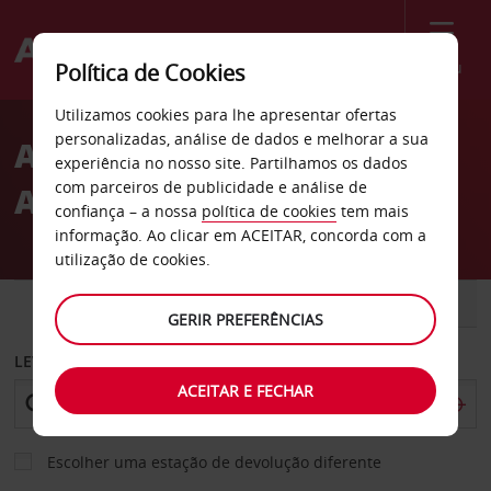
Menu
Política de Cookies
Welcome
Utilizamos cookies para lhe apresentar ofertas
to
personalizadas, análise de dados e melhorar a sua
Aluguer de carros
Avis
experiência no nosso site. Partilhamos os dados
com parceiros de publicidade e análise de
Aeroporto de Wichita
confiança – a nossa
política de cookies
tem mais
informação. Ao clicar em ACEITAR, concorda com a
utilização de cookies.
CARRO
COMERCIAIS
GERIR PREFERÊNCIAS
LEVANTAR EM
ACEITAR E FECHAR
Escolher uma estação de devolução diferente