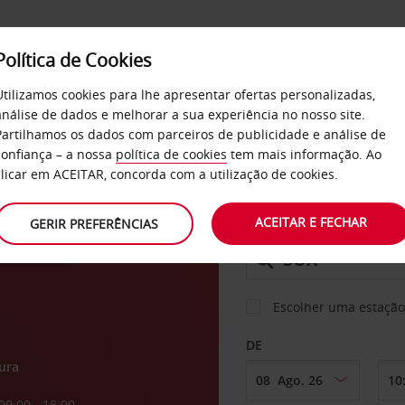
Política de Cookies
SERVIÇOS
EMPRESAS
SELF SERVICE
Utilizamos cookies para lhe apresentar ofertas personalizadas,
análise de dados e melhorar a sua experiência no nosso site.
Partilhamos os dados com parceiros de publicidade e análise de
os
confiança – a nossa
política de cookies
tem mais informação. Ao
CARRO
clicar em ACEITAR, concorda com a utilização de cookies.
ioux
ACEITAR E FECHAR
GERIR PREFERÊNCIAS
LEVANTAR EM
Escolher uma estação
DE
ura
09:00 - 18:00