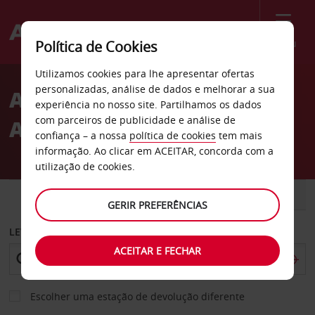
Menu
Política de Cookies
Welcome
Utilizamos cookies para lhe apresentar ofertas
to
personalizadas, análise de dados e melhorar a sua
Aluguer de carros
Avis
experiência no nosso site. Partilhamos os dados
com parceiros de publicidade e análise de
Aeroporto de Southbend
confiança – a nossa
política de cookies
tem mais
informação. Ao clicar em ACEITAR, concorda com a
utilização de cookies.
CARRO
COMERCIAIS
GERIR PREFERÊNCIAS
LEVANTAR EM
ACEITAR E FECHAR
Escolher uma estação de devolução diferente