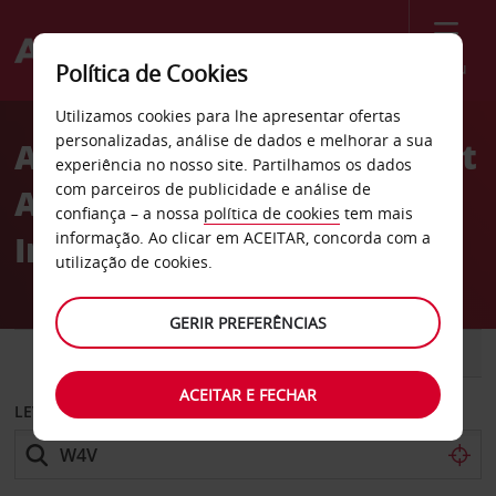
Menu
Política de Cookies
Welcome
Utilizamos cookies para lhe apresentar ofertas
to
personalizadas, análise de dados e melhorar a sua
Aluguer de carros Walmart
Avis
experiência no nosso site. Partilhamos os dados
com parceiros de publicidade e análise de
Av em Columbus no
confiança – a nossa
política de cookies
tem mais
Indiana
informação. Ao clicar em ACEITAR, concorda com a
utilização de cookies.
GERIR PREFERÊNCIAS
CARRO
COMERCIAIS
ACEITAR E FECHAR
LEVANTAR EM