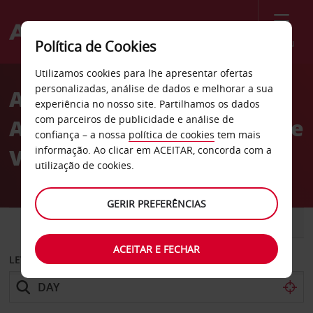
Menu
Política de Cookies
Welcome
Utilizamos cookies para lhe apresentar ofertas
to
personalizadas, análise de dados e melhorar a sua
Aluguer de carros
Avis
experiência no nosso site. Partilhamos os dados
com parceiros de publicidade e análise de
Aeroporto Internacional de
confiança – a nossa
política de cookies
tem mais
Vandalia
informação. Ao clicar em ACEITAR, concorda com a
utilização de cookies.
GERIR PREFERÊNCIAS
CARRO
COMERCIAIS
ACEITAR E FECHAR
LEVANTAR EM