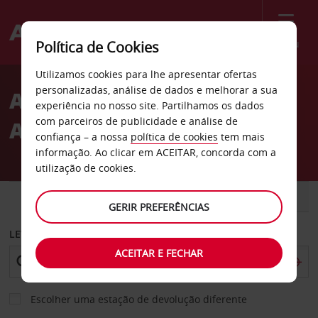
Menu
Política de Cookies
Welcome
Utilizamos cookies para lhe apresentar ofertas
to
personalizadas, análise de dados e melhorar a sua
Aluguer de carros
Avis
experiência no nosso site. Partilhamos os dados
com parceiros de publicidade e análise de
Aeroporto de Rockford
confiança – a nossa
política de cookies
tem mais
informação. Ao clicar em ACEITAR, concorda com a
utilização de cookies.
CARRO
COMERCIAIS
GERIR PREFERÊNCIAS
LEVANTAR EM
ACEITAR E FECHAR
Escolher uma estação de devolução diferente