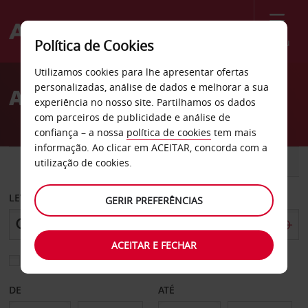
Menu
Política de Cookies
Welcome
Utilizamos cookies para lhe apresentar ofertas
to
personalizadas, análise de dados e melhorar a sua
Aluguer de carros Niles
Avis
experiência no nosso site. Partilhamos os dados
com parceiros de publicidade e análise de
confiança – a nossa
política de cookies
tem mais
informação. Ao clicar em ACEITAR, concorda com a
CARRO
COMERCIAIS
utilização de cookies.
LEVANTAR EM
GERIR PREFERÊNCIAS
ACEITAR E FECHAR
Escolher uma estação de devolução diferente
DE
ATÉ