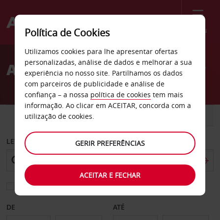
Menu
Política de Cookies
Welcome
Utilizamos cookies para lhe apresentar ofertas
to
personalizadas, análise de dados e melhorar a sua
Aluguer de carros Decatur
Avis
experiência no nosso site. Partilhamos os dados
com parceiros de publicidade e análise de
confiança – a nossa
política de cookies
tem mais
informação. Ao clicar em ACEITAR, concorda com a
CARRO
COMERCIAIS
utilização de cookies.
LEVANTAR EM
GERIR PREFERÊNCIAS
ACEITAR E FECHAR
Escolher uma estação de devolução diferente
DE
ATÉ