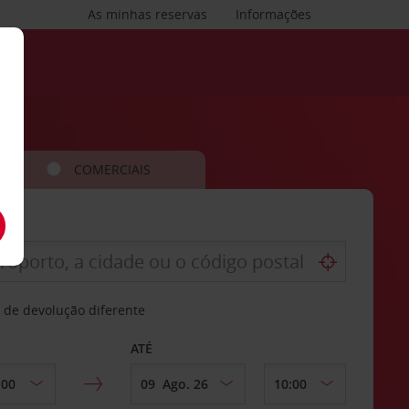
As minhas reservas
Informações
COMERCIAIS
 de devolução diferente
ATÉ