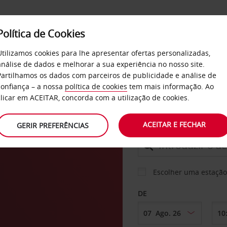
Política de Cookies
SERVIÇOS
EMPRESAS
SELF SERVICE
Utilizamos cookies para lhe apresentar ofertas personalizadas,
análise de dados e melhorar a sua experiência no nosso site.
Partilhamos os dados com parceiros de publicidade e análise de
confiança – a nossa
política de cookies
tem mais informação. Ao
CARRO
clicar em ACEITAR, concorda com a utilização de cookies.
ACEITAR E FECHAR
GERIR PREFERÊNCIAS
LEVANTAR EM
Escolher uma estação
DE