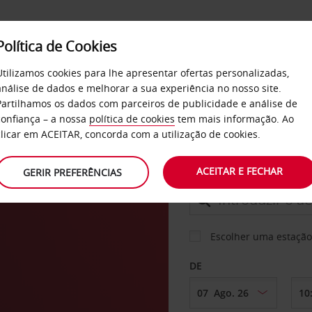
Política de Cookies
SERVIÇOS
EMPRESAS
SELF SERVICE
Utilizamos cookies para lhe apresentar ofertas personalizadas,
análise de dados e melhorar a sua experiência no nosso site.
Partilhamos os dados com parceiros de publicidade e análise de
confiança – a nossa
política de cookies
tem mais informação. Ao
CARRO
clicar em ACEITAR, concorda com a utilização de cookies.
n
ACEITAR E FECHAR
GERIR PREFERÊNCIAS
LEVANTAR EM
Escolher uma estação
DE