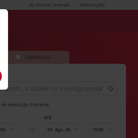
As minhas reservas
Informações
COMERCIAIS
 de devolução diferente
ATÉ