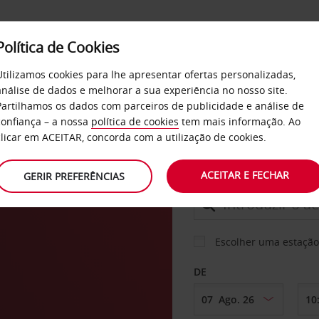
Política de Cookies
SERVIÇOS
EMPRESAS
SELF SERVICE
Utilizamos cookies para lhe apresentar ofertas personalizadas,
análise de dados e melhorar a sua experiência no nosso site.
Partilhamos os dados com parceiros de publicidade e análise de
confiança – a nossa
política de cookies
tem mais informação. Ao
CARRO
clicar em ACEITAR, concorda com a utilização de cookies.
Maui
ACEITAR E FECHAR
GERIR PREFERÊNCIAS
LEVANTAR EM
Escolher uma estação
DE