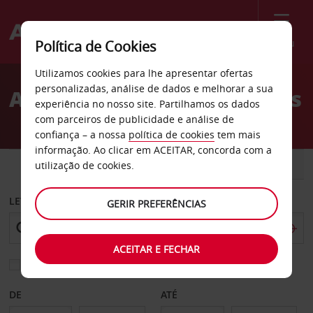
Menu
Política de Cookies
Welcome
Utilizamos cookies para lhe apresentar ofertas
to
personalizadas, análise de dados e melhorar a sua
Aluguer de carros Norcross
Avis
experiência no nosso site. Partilhamos os dados
com parceiros de publicidade e análise de
confiança – a nossa
política de cookies
tem mais
informação. Ao clicar em ACEITAR, concorda com a
CARRO
COMERCIAIS
utilização de cookies.
LEVANTAR EM
GERIR PREFERÊNCIAS
ACEITAR E FECHAR
Escolher uma estação de devolução diferente
DE
ATÉ