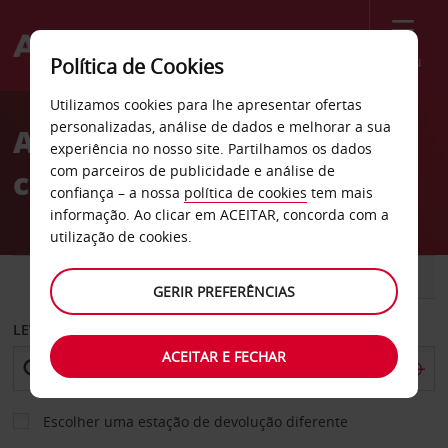
Menu
Política de Cookies
Welcome
Utilizamos cookies para lhe apresentar ofertas
to
personalizadas, análise de dados e melhorar a sua
Aluguer de
Avis
experiência no nosso site. Partilhamos os dados
com parceiros de publicidade e análise de
carros Columbus
confiança – a nossa
política de cookies
tem mais
informação. Ao clicar em ACEITAR, concorda com a
utilização de cookies.
CARRO
COMERCIAIS
GERIR PREFERÊNCIAS
LEVANTAR EM
ACEITAR E FECHAR
Escolher uma estação de devolução diferente