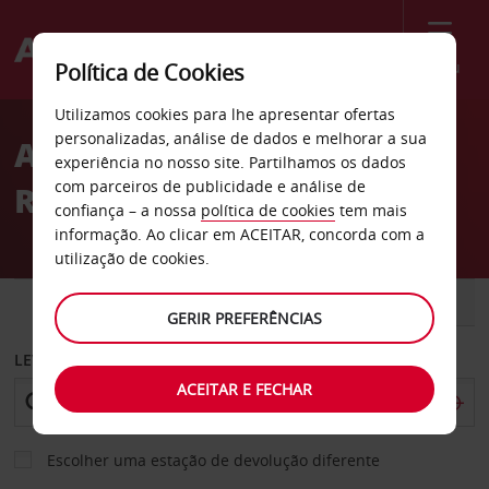
Menu
Política de Cookies
Welcome
Utilizamos cookies para lhe apresentar ofertas
to
personalizadas, análise de dados e melhorar a sua
Aluguer de carros Lennox
Avis
experiência no nosso site. Partilhamos os dados
com parceiros de publicidade e análise de
Road em Atlanta
confiança – a nossa
política de cookies
tem mais
informação. Ao clicar em ACEITAR, concorda com a
utilização de cookies.
CARRO
COMERCIAIS
GERIR PREFERÊNCIAS
LEVANTAR EM
ACEITAR E FECHAR
Escolher uma estação de devolução diferente