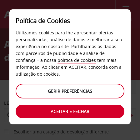
Menu
Política de Cookies
Welcome
Utilizamos cookies para lhe apresentar ofertas
to
personalizadas, análise de dados e melhorar a sua
Aluguer de carros Dacota
Avis
experiência no nosso site. Partilhamos os dados
com parceiros de publicidade e análise de
do Sul
confiança – a nossa
política de cookies
tem mais
informação. Ao clicar em ACEITAR, concorda com a
utilização de cookies.
CARRO
COMERCIAIS
GERIR PREFERÊNCIAS
LEVANTAR EM
ACEITAR E FECHAR
Escolher uma estação de devolução diferente