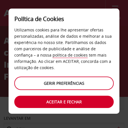
Menu
Política de Cookies
Welcome
Utilizamos cookies para lhe apresentar ofertas
to
personalizadas, análise de dados e melhorar a sua
Aluguer de
Avis
experiência no nosso site. Partilhamos os dados
com parceiros de publicidade e análise de
carros Aeroporto
confiança – a nossa
política de cookies
tem mais
Internacional de Grand
informação. Ao clicar em ACEITAR, concorda com a
utilização de cookies.
Forks
GERIR PREFERÊNCIAS
ACEITAR E FECHAR
CARRO
COMERCIAIS
LEVANTAR EM