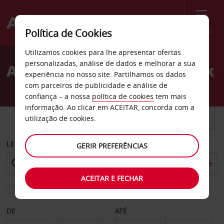
Menu
Política de Cookies
Welcome
Utilizamos cookies para lhe apresentar ofertas
to
personalizadas, análise de dados e melhorar a sua
Aluguer de carros Norwalk
Avis
experiência no nosso site. Partilhamos os dados
com parceiros de publicidade e análise de
confiança – a nossa
política de cookies
tem mais
informação. Ao clicar em ACEITAR, concorda com a
CARRO
COMERCIAIS
utilização de cookies.
LEVANTAR EM
GERIR PREFERÊNCIAS
ACEITAR E FECHAR
Escolher uma estação de devolução diferente
DE
ATÉ