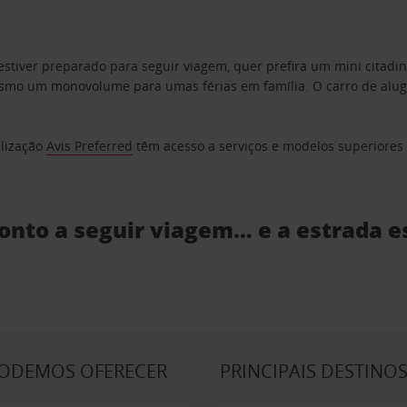
estiver preparado para seguir viagem, quer prefira um mini citad
o um monovolume para umas férias em família. O carro de aluguer
elização
Avis Preferred
têm acesso a serviços e modelos superiores e
ronto a seguir viagem… e a estrada e
PODEMOS OFERECER
PRINCIPAIS DESTINO