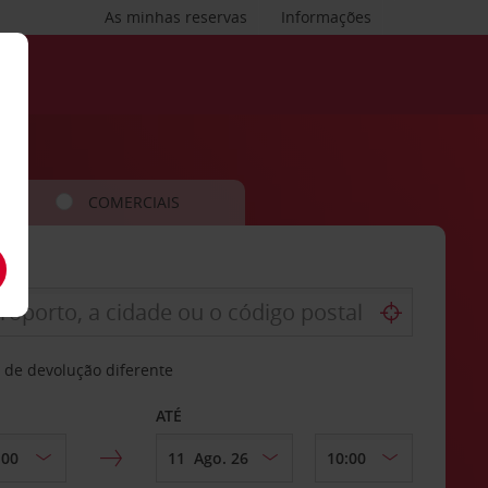
As minhas reservas
Informações
COMERCIAIS
 de devolução diferente
ATÉ