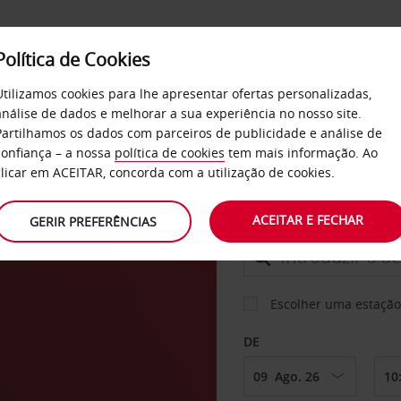
Política de Cookies
SERVIÇOS
EMPRESAS
SELF SERVICE
Utilizamos cookies para lhe apresentar ofertas personalizadas,
análise de dados e melhorar a sua experiência no nosso site.
Partilhamos os dados com parceiros de publicidade e análise de
confiança – a nossa
política de cookies
tem mais informação. Ao
CARRO
clicar em ACEITAR, concorda com a utilização de cookies.
ACEITAR E FECHAR
GERIR PREFERÊNCIAS
LEVANTAR EM
Escolher uma estação
DE