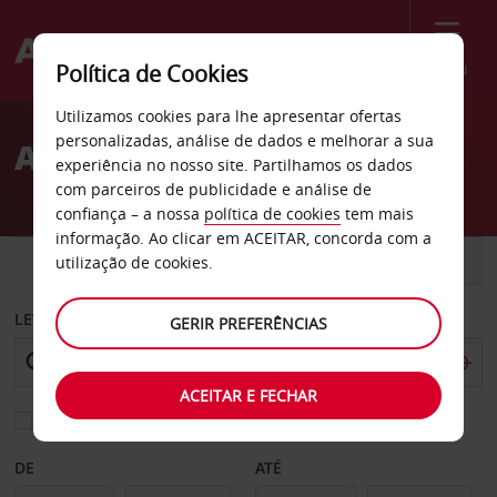
Menu
Política de Cookies
Welcome
Utilizamos cookies para lhe apresentar ofertas
to
personalizadas, análise de dados e melhorar a sua
Aluguer de carros Gypsum
Avis
experiência no nosso site. Partilhamos os dados
com parceiros de publicidade e análise de
confiança – a nossa
política de cookies
tem mais
informação. Ao clicar em ACEITAR, concorda com a
CARRO
COMERCIAIS
utilização de cookies.
LEVANTAR EM
GERIR PREFERÊNCIAS
ACEITAR E FECHAR
Escolher uma estação de devolução diferente
DE
ATÉ