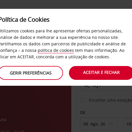
Política de Cookies
SERVIÇOS
EMPRESAS
SELF SERVICE
Utilizamos cookies para lhe apresentar ofertas personalizadas,
análise de dados e melhorar a sua experiência no nosso site.
Partilhamos os dados com parceiros de publicidade e análise de
confiança – a nossa
política de cookies
tem mais informação. Ao
CARRO
clicar em ACEITAR, concorda com a utilização de cookies.
o de
ACEITAR E FECHAR
GERIR PREFERÊNCIAS
LEVANTAR EM
Escolher uma estação
DE
ura
08:00 - 22:45