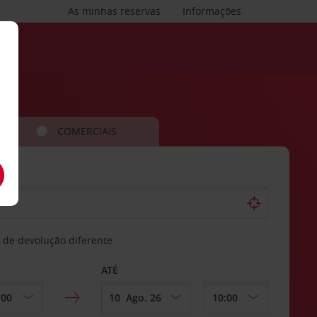
As minhas reservas
Informações
COMERCIAIS
 de devolução diferente
ATÉ