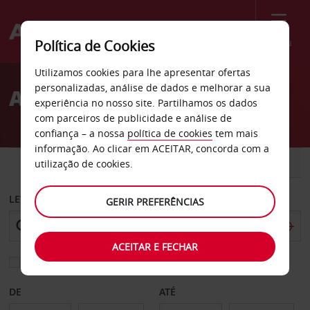
Menu
Política de Cookies
Welcome
Utilizamos cookies para lhe apresentar ofertas
to
personalizadas, análise de dados e melhorar a sua
Aluguer de carros Denver
Avis
experiência no nosso site. Partilhamos os dados
com parceiros de publicidade e análise de
confiança – a nossa
política de cookies
tem mais
informação. Ao clicar em ACEITAR, concorda com a
CARRO
COMERCIAIS
utilização de cookies.
LEVANTAR EM
GERIR PREFERÊNCIAS
ACEITAR E FECHAR
Escolher uma estação de devolução diferente
DE
ATÉ