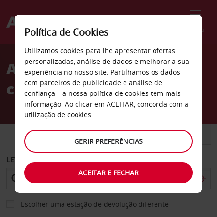
Menu
Política de Cookies
Welcome
Utilizamos cookies para lhe apresentar ofertas
to
personalizadas, análise de dados e melhorar a sua
Aluguer de
Avis
experiência no nosso site. Partilhamos os dados
com parceiros de publicidade e análise de
carros Charleston
confiança – a nossa
política de cookies
tem mais
informação. Ao clicar em ACEITAR, concorda com a
utilização de cookies.
CARRO
COMERCIAIS
GERIR PREFERÊNCIAS
LEVANTAR EM
ACEITAR E FECHAR
Escolher uma estação de devolução diferente