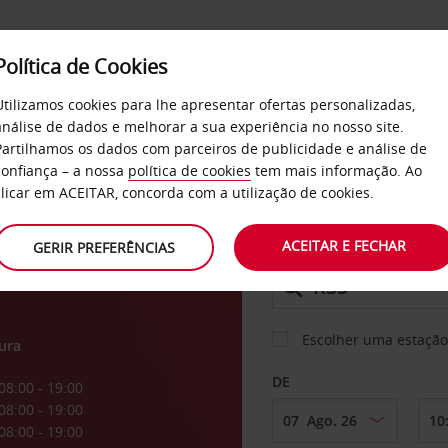
Política de Cookies
SERVIÇOS
EMPRESAS
SELF SERVICE
Utilizamos cookies para lhe apresentar ofertas personalizadas,
análise de dados e melhorar a sua experiência no nosso site.
Partilhamos os dados com parceiros de publicidade e análise de
confiança – a nossa
política de cookies
tem mais informação. Ao
CARRO
clicar em ACEITAR, concorda com a utilização de cookies.
ACEITAR E FECHAR
GERIR PREFERÊNCIAS
LEVANTAR EM
Escolher uma estação
ura
DE
08:00 - 19:00
08:00 - 19:00
08:00 - 19:00