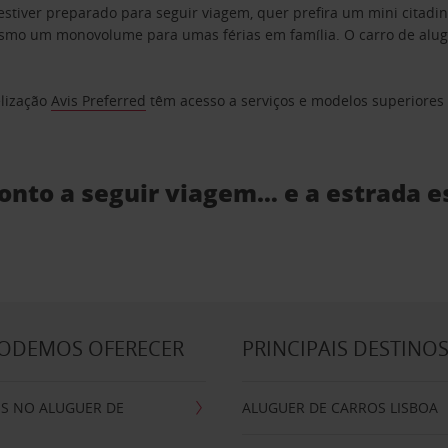
estiver preparado para seguir viagem, quer prefira um mini citad
o um monovolume para umas férias em família. O carro de aluguer
elização
Avis Preferred
têm acesso a serviços e modelos superiores e
ronto a seguir viagem… e a estrada e
PODEMOS OFERECER
PRINCIPAIS DESTINO
IS NO ALUGUER DE
ALUGUER DE CARROS LISBOA