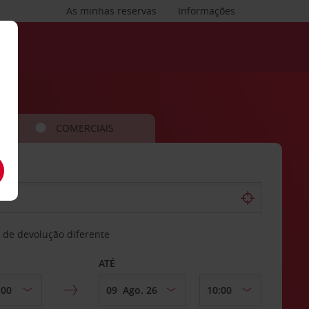
As minhas reservas
Informações
COMERCIAIS
 de devolução diferente
ATÉ