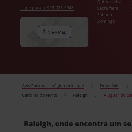
Quinta-feira
Ligue para o: 919-788-9948
Sexta-feira
Sábado
Domingo
View Map
Avis Portugal - página principal
Drive Avis
Carolina do Norte
Raleigh
Aluguer de ca
Raleigh, onde encontra um ser