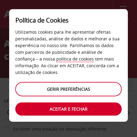
Menu
Política de Cookies
Welcome
Utilizamos cookies para lhe apresentar ofertas
to
personalizadas, análise de dados e melhorar a sua
Aluguer de
Avis
experiência no nosso site. Partilhamos os dados
com parceiros de publicidade e análise de
carros Mooresville
confiança – a nossa
política de cookies
tem mais
informação. Ao clicar em ACEITAR, concorda com a
utilização de cookies.
CARRO
COMERCIAIS
GERIR PREFERÊNCIAS
LEVANTAR EM
ACEITAR E FECHAR
Escolher uma estação de devolução diferente