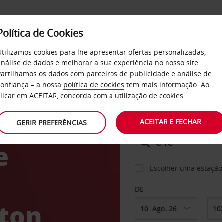
Política de Cookies
SERVIÇOS
EMPRESAS
SELF SERVICE
Utilizamos cookies para lhe apresentar ofertas personalizadas,
análise de dados e melhorar a sua experiência no nosso site.
Partilhamos os dados com parceiros de publicidade e análise de
confiança – a nossa
política de cookies
tem mais informação. Ao
CARRO
clicar em ACEITAR, concorda com a utilização de cookies.
de
ACEITAR E FECHAR
GERIR PREFERÊNCIAS
LEVANTAR EM
e
Escolher uma estação
DE
lton