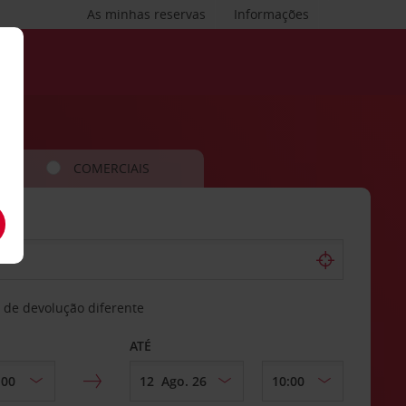
As minhas reservas
Informações
COMERCIAIS
 de devolução diferente
ATÉ