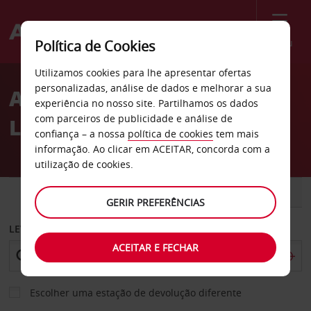
Menu
Política de Cookies
Welcome
Utilizamos cookies para lhe apresentar ofertas
to
personalizadas, análise de dados e melhorar a sua
Aluguer de carros Castrol
Avis
experiência no nosso site. Partilhamos os dados
com parceiros de publicidade e análise de
Lube em Yucca Valley
confiança – a nossa
política de cookies
tem mais
informação. Ao clicar em ACEITAR, concorda com a
utilização de cookies.
CARRO
COMERCIAIS
GERIR PREFERÊNCIAS
LEVANTAR EM
ACEITAR E FECHAR
Escolher uma estação de devolução diferente