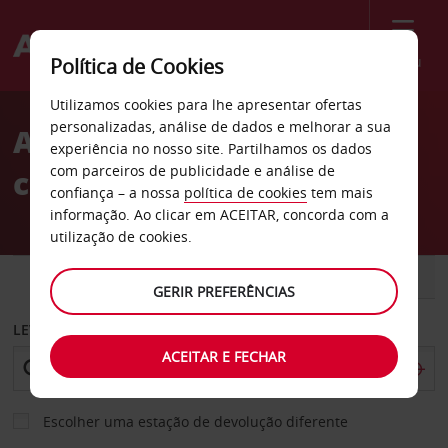
Menu
Política de Cookies
Welcome
Utilizamos cookies para lhe apresentar ofertas
to
personalizadas, análise de dados e melhorar a sua
Aluguer de
Avis
experiência no nosso site. Partilhamos os dados
com parceiros de publicidade e análise de
carros Pleasanton
confiança – a nossa
política de cookies
tem mais
informação. Ao clicar em ACEITAR, concorda com a
utilização de cookies.
CARRO
COMERCIAIS
GERIR PREFERÊNCIAS
LEVANTAR EM
ACEITAR E FECHAR
Escolher uma estação de devolução diferente