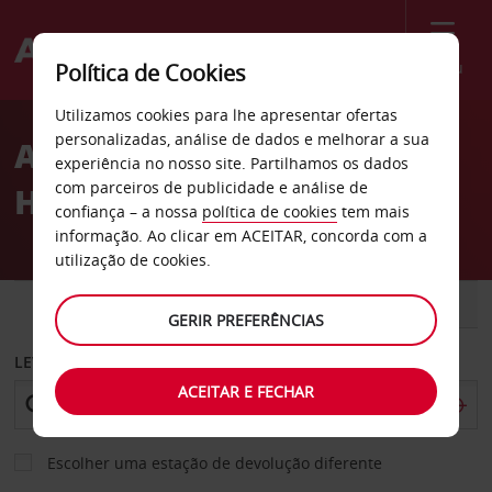
Menu
Política de Cookies
Welcome
Utilizamos cookies para lhe apresentar ofertas
to
personalizadas, análise de dados e melhorar a sua
Aluguer de carros North
Avis
experiência no nosso site. Partilhamos os dados
com parceiros de publicidade e análise de
Hollywood
confiança – a nossa
política de cookies
tem mais
informação. Ao clicar em ACEITAR, concorda com a
utilização de cookies.
CARRO
COMERCIAIS
GERIR PREFERÊNCIAS
LEVANTAR EM
ACEITAR E FECHAR
Escolher uma estação de devolução diferente