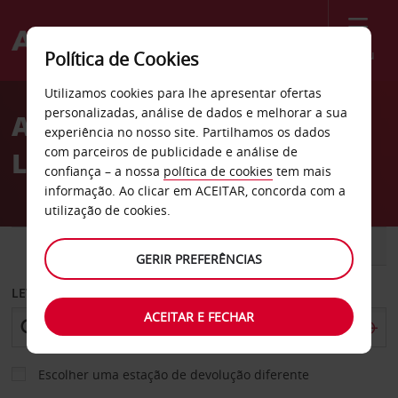
Menu
Política de Cookies
Welcome
Utilizamos cookies para lhe apresentar ofertas
to
personalizadas, análise de dados e melhorar a sua
Aluguer de carros Avis
Avis
experiência no nosso site. Partilhamos os dados
com parceiros de publicidade e análise de
Livermore na Califórnia
confiança – a nossa
política de cookies
tem mais
informação. Ao clicar em ACEITAR, concorda com a
utilização de cookies.
CARRO
COMERCIAIS
GERIR PREFERÊNCIAS
LEVANTAR EM
ACEITAR E FECHAR
Escolher uma estação de devolução diferente