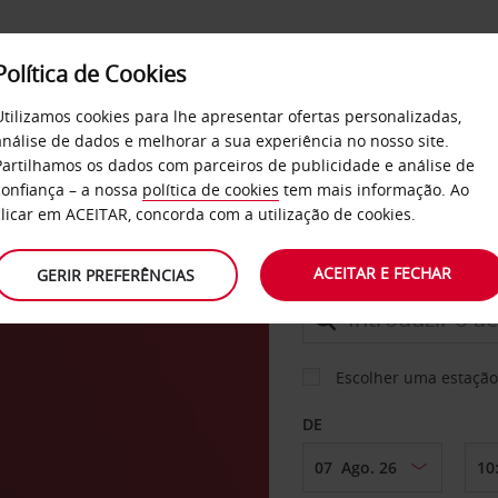
Política de Cookies
SERVIÇOS
EMPRESAS
SELF SERVICE
Utilizamos cookies para lhe apresentar ofertas personalizadas,
análise de dados e melhorar a sua experiência no nosso site.
Partilhamos os dados com parceiros de publicidade e análise de
confiança – a nossa
política de cookies
tem mais informação. Ao
CARRO
clicar em ACEITAR, concorda com a utilização de cookies.
ACEITAR E FECHAR
GERIR PREFERÊNCIAS
LEVANTAR EM
Escolher uma estação
DE