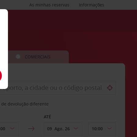
As minhas reservas
Informações
COMERCIAIS
 de devolução diferente
ATÉ