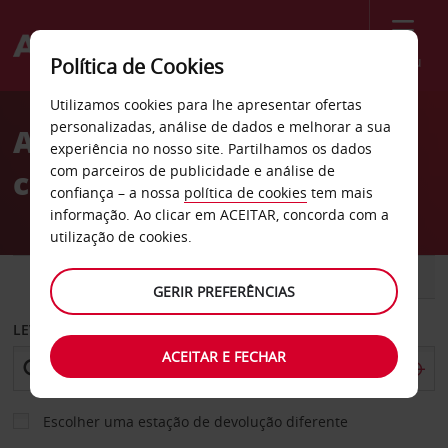
Menu
Política de Cookies
Welcome
Utilizamos cookies para lhe apresentar ofertas
to
personalizadas, análise de dados e melhorar a sua
Aluguer de
Avis
experiência no nosso site. Partilhamos os dados
com parceiros de publicidade e análise de
carros Bloomington
confiança – a nossa
política de cookies
tem mais
informação. Ao clicar em ACEITAR, concorda com a
utilização de cookies.
CARRO
COMERCIAIS
GERIR PREFERÊNCIAS
LEVANTAR EM
ACEITAR E FECHAR
Escolher uma estação de devolução diferente