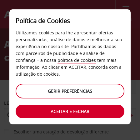
Menu
Política de Cookies
Welcome
Utilizamos cookies para lhe apresentar ofertas
to
personalizadas, análise de dados e melhorar a sua
Aluguer de
Avis
experiência no nosso site. Partilhamos os dados
com parceiros de publicidade e análise de
carros Arkansas
confiança – a nossa
política de cookies
tem mais
informação. Ao clicar em ACEITAR, concorda com a
utilização de cookies.
CARRO
COMERCIAIS
GERIR PREFERÊNCIAS
LEVANTAR EM
ACEITAR E FECHAR
Escolher uma estação de devolução diferente