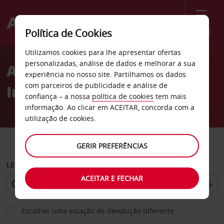
Menu
Política de Cookies
Welcome
Utilizamos cookies para lhe apresentar ofertas
to
personalizadas, análise de dados e melhorar a sua
Aluguer de carros Country
Avis
experiência no nosso site. Partilhamos os dados
com parceiros de publicidade e análise de
Inn em Mesa no Arizona
confiança – a nossa
política de cookies
tem mais
informação. Ao clicar em ACEITAR, concorda com a
utilização de cookies.
CARRO
COMERCIAIS
GERIR PREFERÊNCIAS
LEVANTAR EM
ACEITAR E FECHAR
Escolher uma estação de devolução diferente