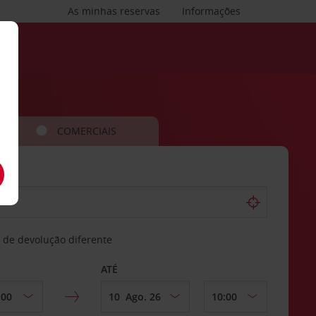
As minhas reservas
Informações
COMERCIAIS
 de devolução diferente
ATÉ