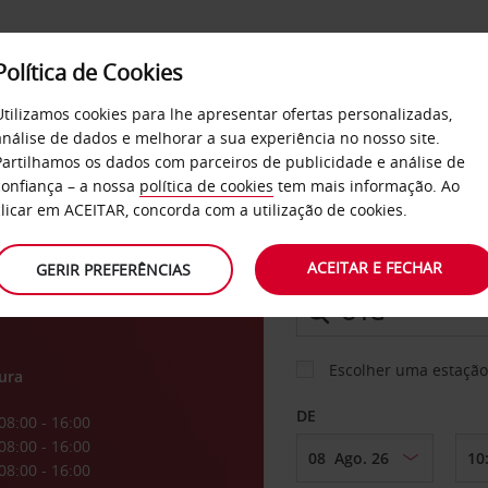
Política de Cookies
SERVIÇOS
EMPRESAS
SELF SERVICE
Utilizamos cookies para lhe apresentar ofertas personalizadas,
análise de dados e melhorar a sua experiência no nosso site.
Partilhamos os dados com parceiros de publicidade e análise de
os
confiança – a nossa
política de cookies
tem mais informação. Ao
CARRO
clicar em ACEITAR, concorda com a utilização de cookies.
ACEITAR E FECHAR
GERIR PREFERÊNCIAS
LEVANTAR EM
Escolher uma estação
ura
DE
08:00 - 16:00
08:00 - 16:00
08:00 - 16:00