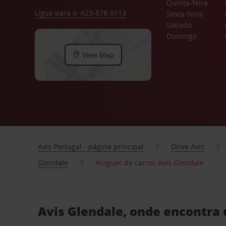
Quinta-feira
Ligue para o: 623-878-0113
Sexta-feira
Sábado
Domingo
View Map
Avis Portugal - página principal
Drive Avis
Glendale
Aluguer de carros Avis Glendale
Avis Glendale, onde encontra 