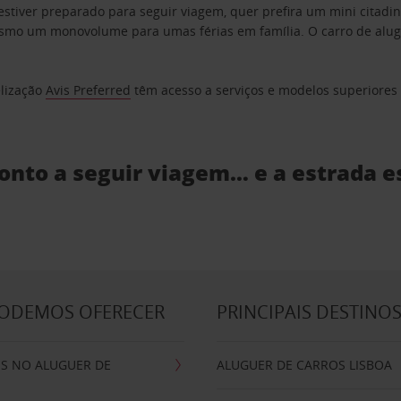
estiver preparado para seguir viagem, quer prefira um mini citad
o um monovolume para umas férias em família. O carro de aluguer
elização
Avis Preferred
têm acesso a serviços e modelos superiores e
ronto a seguir viagem… e a estrada e
PODEMOS OFERECER
PRINCIPAIS DESTINO
IS NO ALUGUER DE
ALUGUER DE CARROS LISBOA