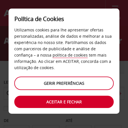
Menu
Política de Cookies
Welcome
Utilizamos cookies para lhe apresentar ofertas
to
personalizadas, análise de dados e melhorar a sua
Aluguer de carros Whittier
Avis
experiência no nosso site. Partilhamos os dados
com parceiros de publicidade e análise de
confiança – a nossa
política de cookies
tem mais
informação. Ao clicar em ACEITAR, concorda com a
CARRO
COMERCIAIS
utilização de cookies.
LEVANTAR EM
GERIR PREFERÊNCIAS
ACEITAR E FECHAR
Escolher uma estação de devolução diferente
DE
ATÉ