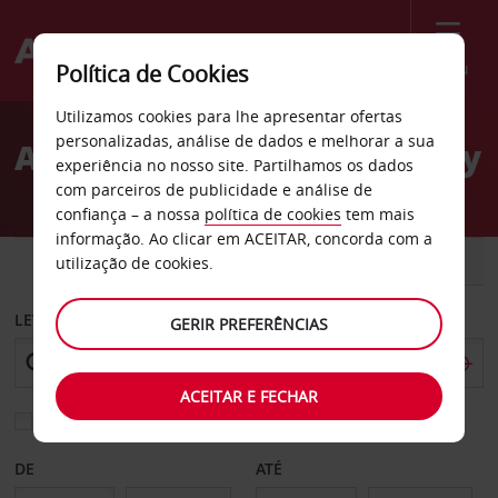
Menu
Política de Cookies
Welcome
Utilizamos cookies para lhe apresentar ofertas
to
personalizadas, análise de dados e melhorar a sua
Aluguer de carros Skagway
Avis
experiência no nosso site. Partilhamos os dados
com parceiros de publicidade e análise de
confiança – a nossa
política de cookies
tem mais
informação. Ao clicar em ACEITAR, concorda com a
CARRO
COMERCIAIS
utilização de cookies.
LEVANTAR EM
GERIR PREFERÊNCIAS
ACEITAR E FECHAR
Escolher uma estação de devolução diferente
DE
ATÉ