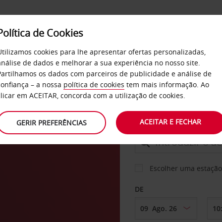
Política de Cookies
SERVIÇOS
EMPRESAS
SELF SERVICE
Utilizamos cookies para lhe apresentar ofertas personalizadas,
análise de dados e melhorar a sua experiência no nosso site.
Partilhamos os dados com parceiros de publicidade e análise de
confiança – a nossa
política de cookies
tem mais informação. Ao
CARRO
clicar em ACEITAR, concorda com a utilização de cookies.
ACEITAR E FECHAR
GERIR PREFERÊNCIAS
LEVANTAR EM
Escolher uma estação
DE