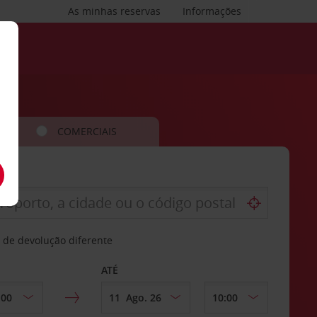
As minhas reservas
Informações
COMERCIAIS
 de devolução diferente
ATÉ