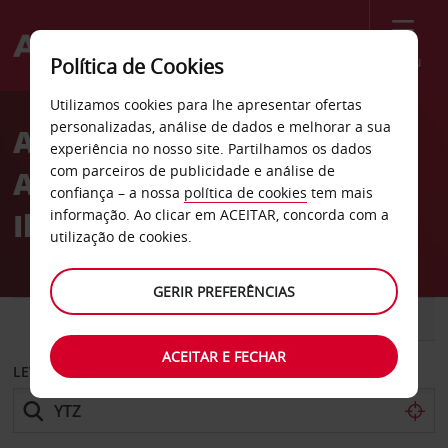
Menu
Política de Cookies
Welcome
Utilizamos cookies para lhe apresentar ofertas
to
personalizadas, análise de dados e melhorar a sua
Aluguer de carros
Avis
experiência no nosso site. Partilhamos os dados
com parceiros de publicidade e análise de
Aeroporto Billy Bishop da
confiança – a nossa
política de cookies
tem mais
Ilha de Toronto
informação. Ao clicar em ACEITAR, concorda com a
utilização de cookies.
GERIR PREFERÊNCIAS
CARRO
COMERCIAIS
ACEITAR E FECHAR
LEVANTAR EM