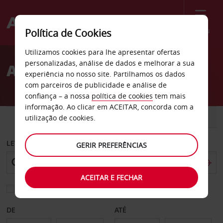
Menu
Política de Cookies
Welcome
Utilizamos cookies para lhe apresentar ofertas
to
personalizadas, análise de dados e melhorar a sua
Aluguer de carros Sillery
Avis
experiência no nosso site. Partilhamos os dados
com parceiros de publicidade e análise de
confiança – a nossa
política de cookies
tem mais
informação. Ao clicar em ACEITAR, concorda com a
CARRO
COMERCIAIS
utilização de cookies.
LEVANTAR EM
GERIR PREFERÊNCIAS
ACEITAR E FECHAR
Escolher uma estação de devolução diferente
DE
ATÉ