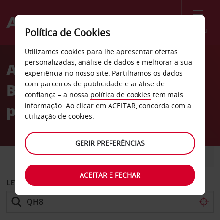
Menu
Política de Cookies
Welcome
Utilizamos cookies para lhe apresentar ofertas
to
personalizadas, análise de dados e melhorar a sua
Aluguer de carros 7115
Avis
experiência no nosso site. Partilhamos os dados
com parceiros de publicidade e análise de
Boulevard Wilfrid-Hamel,
confiança – a nossa
política de cookies
tem mais
perto do aeroporto
informação. Ao clicar em ACEITAR, concorda com a
utilização de cookies.
GERIR PREFERÊNCIAS
CARRO
COMERCIAIS
ACEITAR E FECHAR
LEVANTAR EM