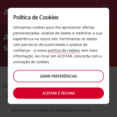
Menu
Política de Cookies
Welcome
Utilizamos cookies para lhe apresentar ofertas
to
personalizadas, análise de dados e melhorar a sua
Aluguer de carros Younge
Avis
experiência no nosso site. Partilhamos os dados
com parceiros de publicidade e análise de
Str em Toronto
confiança – a nossa
política de cookies
tem mais
informação. Ao clicar em ACEITAR, concorda com a
utilização de cookies.
CARRO
COMERCIAIS
GERIR PREFERÊNCIAS
LEVANTAR EM
ACEITAR E FECHAR
Escolher uma estação de devolução diferente