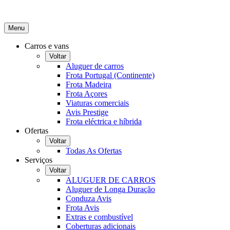
Menu
Carros e vans
Voltar
Aluguer de carros
Frota Portugal (Continente)
Frota Madeira
Frota Açores
Viaturas comerciais
Avis Prestige
Frota eléctrica e híbrida
Ofertas
Voltar
Todas As Ofertas
Serviços
Voltar
ALUGUER DE CARROS
Aluguer de Longa Duração
Conduza Avis
Frota Avis
Extras e combustível
Coberturas adicionais