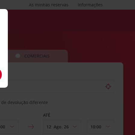
As minhas reservas
Informações
COMERCIAIS
 de devolução diferente
ATÉ