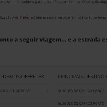
o um monovolume para umas férias em família. O carro de aluguer
elização
Avis Preferred
têm acesso a serviços e modelos superiores e
ronto a seguir viagem… e a estrada e
PODEMOS OFERECER
PRINCIPAIS DESTINO
IS NO ALUGUER DE
ALUGUER DE CARROS LISBOA
ALUGUER DE CARROS PORTO