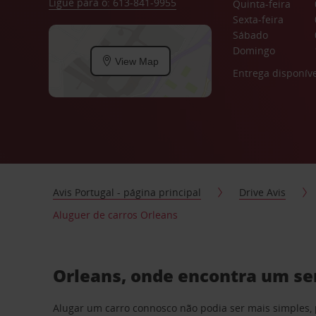
Ligue para o: 613-841-9955
Quinta-feira
Sexta-feira
Sábado
Domingo
View Map
Entrega disponíve
Avis Portugal - página principal
Drive Avis
Aluguer de carros Orleans
Orleans, onde encontra um ser
Alugar um carro connosco não podia ser mais simples, 