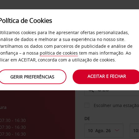
Política de Cookies
SERVIÇOS
EMPRESAS
SELF SERVICE
Utilizamos cookies para lhe apresentar ofertas personalizadas,
análise de dados e melhorar a sua experiência no nosso site.
Partilhamos os dados com parceiros de publicidade e análise de
os
confiança – a nossa
política de cookies
tem mais informação. Ao
CARRO
clicar em ACEITAR, concorda com a utilização de cookies.
ACEITAR E FECHAR
GERIR PREFERÊNCIAS
LEVANTAR EM
Escolher uma estação
ura
DE
07:30 - 16:30
07:30 - 16:30
07:30 - 16:30