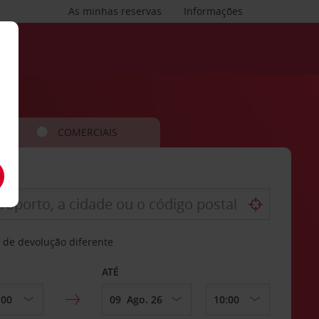
As minhas reservas
Informações
COMERCIAIS
 de devolução diferente
ATÉ