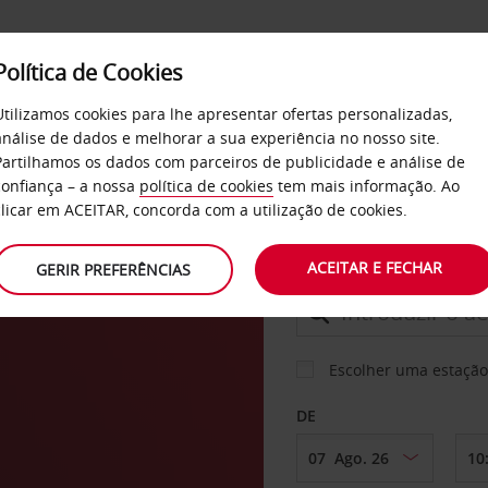
Política de Cookies
SERVIÇOS
EMPRESAS
SELF SERVICE
Utilizamos cookies para lhe apresentar ofertas personalizadas,
análise de dados e melhorar a sua experiência no nosso site.
Partilhamos os dados com parceiros de publicidade e análise de
confiança – a nossa
política de cookies
tem mais informação. Ao
CARRO
clicar em ACEITAR, concorda com a utilização de cookies.
ACEITAR E FECHAR
GERIR PREFERÊNCIAS
LEVANTAR EM
Escolher uma estação
DE