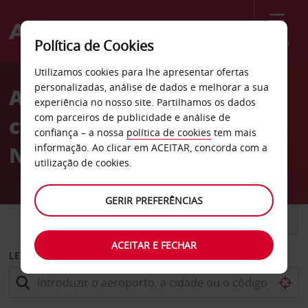
Menu
Política de Cookies
Welcome
Utilizamos cookies para lhe apresentar ofertas
to
personalizadas, análise de dados e melhorar a sua
Aluguer de
Avis
experiência no nosso site. Partilhamos os dados
com parceiros de publicidade e análise de
carros Cataratas do
confiança – a nossa
política de cookies
tem mais
Niágara
informação. Ao clicar em ACEITAR, concorda com a
utilização de cookies.
GERIR PREFERÊNCIAS
CARRO
COMERCIAIS
ACEITAR E FECHAR
LEVANTAR EM